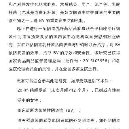
和产科并发症包括盆腔炎、术后感染、早产、流产等。
乳酸
杆菌
（尤其是卷曲乳杆菌）是妇女阴道中维护健康的主要的
微生物之一，是 BV 的重要宿主防御
机制。
现正在进行一项阴道乳杆菌活菌胶囊联合甲硝唑治疗细
菌性阴道病预防复发的国内多
中心随机双盲安慰剂对照研
究，旨在评估阴道乳杆菌活菌胶囊与甲硝唑联合治疗，对 BV
预
防复发的效果、治疗 BV 的疗效和安全性。
该研究已获得
国家食品药品监督管理总局（批件
号：
2015L05956）和各
医院伦理委员会的批准，并在全国多家医院进行。
您有可能适合参与此项研究，如果您满足以下条件：
20 岁-绝经期前（末次月经<12 个月），已婚或有性生
活史的女性；
临床诊断为细菌性阴道病（BV）；
没有罹患其他感染原因造成的外阴阴道炎，如外阴阴道