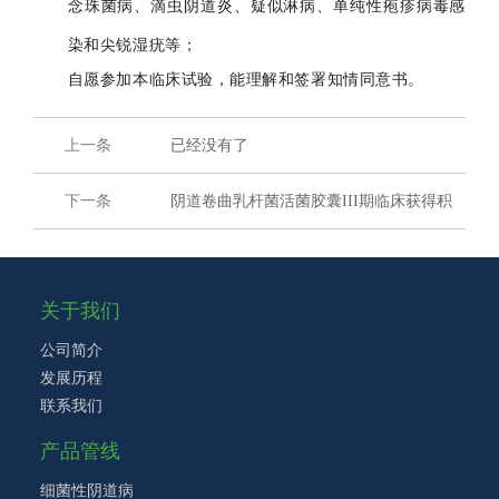
念珠菌病、滴虫阴道炎、疑似淋病、单纯性疱疹病毒感
染和尖锐湿疣等；
自愿参加本临床试验，能理解和签署知情同意书。
上一条
已经没有了
下一条
阴道卷曲乳杆菌活菌胶囊III期临床获得积
极结果，显著降低妇科感染复发
关于我们
公司简介
发展历程
联系我们
产品管线
细菌性阴道病