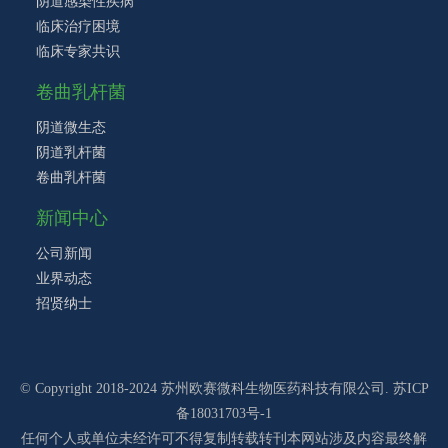
阴道感染性疾病
临床治疗困境
临床专家共识
卷曲乳杆菌
阴道微生态
阴道乳杆菌
卷曲乳杆菌
新闻中心
公司新闻
业界动态
招贤纳士
© Copyright 2018-2024 苏州欧赛微科生物医药科技有限公司.
苏ICP
备18031703号-1
任何个人或单位未经许可不得复制转载转刊本网站涉及内容最终解